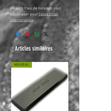
Un petit frais de livraison peut
s'appliquer pour
l'expédition
internationale
.
Articles similaires
NOUVEAU
NOUVEAU