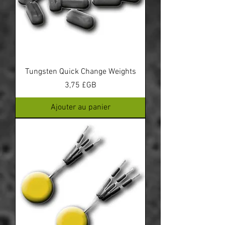
Tungsten Quick Change Weights
Prix
3,75 £GB
Ajouter au panier