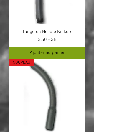
Tungsten Noodle Kickers
Prix
3,50 £GB
Ajouter au panier
NOUVEAU