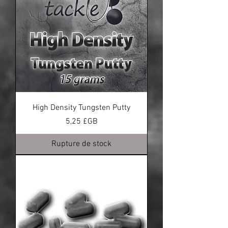
High Density Tungsten Putty
Prix
5,25 £GB
Rupture de stock