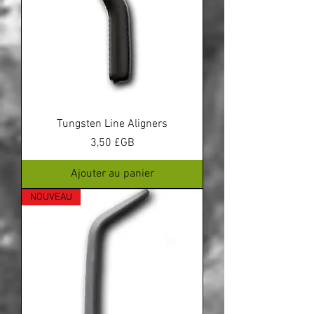
Tungsten Line Aligners
Prix
3,50 £GB
Ajouter au panier
NOUVEAU