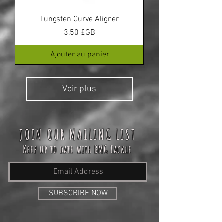
Tungsten Curve Aligner
Prix
3,50 £GB
Ajouter au panier
Voir plus
JOIN OUR MAILING LIST
Keep up to date with BMG Tackle
SUBSCRIBE NOW