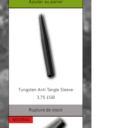
Ajouter au panier
Tungsten Anti Tangle Sleeve
Prix
3,75 £GB
Rupture de stock
NOUVEAU