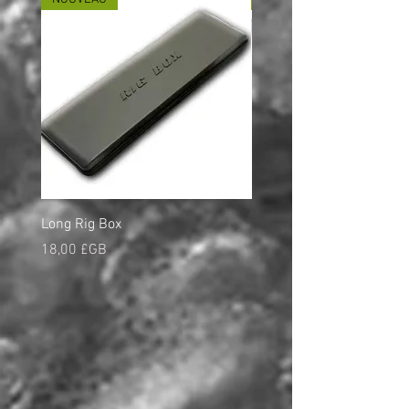
Long Rig Box
Bungee Rod Locks
Prix
Prix
18,00 £GB
5,00 £GB