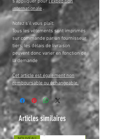
s'appliquer pour
l'expédition
internationale
.
Notez s'il vous plaît:
Tous les vêtements sont imprimés
sur commande par un fournisseur
tiers, les délais de livraison
peuvent donc varier en fonction de
la demande
Cet article est également non
remboursable ou échangeable.
Articles similaires
NOUVEAU
NOUVEAU