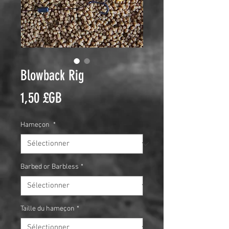
Blowback Rig
Prix
1,50 £GB
Hameçon
*
Barbed or Barbless
*
Taille du hameçon
*