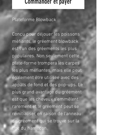
Commander et payer
Plateforme Blowback
Conçu pour déjouer les poissons
méfiants, le gréement blowback
est l'un des gréements les plus
populaires. Non seulement cette
plate-forme trompera les carpes
les plus méfiantes, mais elle peut
également être utilisée avec des
appâts de fond et des pop-ups. Le
plus grand avantage du gréement
est que les cheveux s'emmêlent
rarement et le gréement peut se
réinitialiser, en raison de l'anneau
de gréement qui se trouve sur la
tige du hameçon.