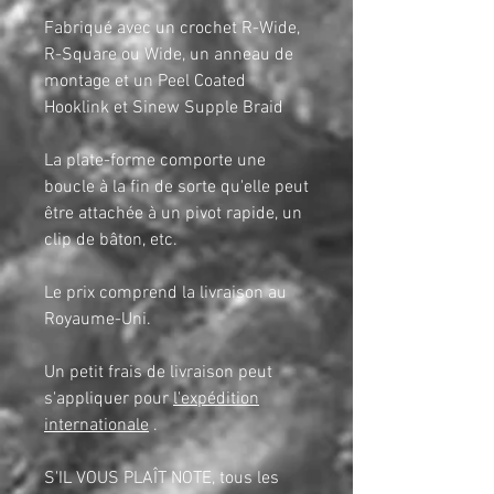
Fabriqué avec un crochet R-Wide,
R-Square ou Wide, un anneau de
montage et un Peel Coated
Hooklink et Sinew Supple Braid
La plate-forme comporte une
boucle à la fin de sorte qu'elle peut
être attachée à un pivot rapide, un
clip de bâton, etc.
Le prix comprend la livraison au
Royaume-Uni.
Un petit frais de livraison peut
s'appliquer pour
l'expédition
internationale
.
S'IL VOUS PLAÎT NOTE, tous les