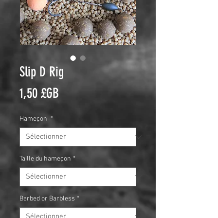
Slip D Rig
Prix
1,50 £GB
Hameçon
*
Taille du hameçon
*
Barbed or Barbless
*