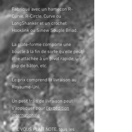
Fabriqué avec un hamecon R-
Curve, R-Circle, Curve ou
LongShanker et un crochet
Hooklink ou Sinew Souple Briad.
La plate-forme comporte une
boucle à la fin de sorte qu'elle peut
être attachée à un pivot rapide, un
clip de bâton, etc.
Le prix comprend la livraison au
Royaume-Uni.
Un petit frais de livraison peut
s'appliquer pour
l'expédition
internationale
.
S'IL VOUS PLAÎT NOTE, tous les