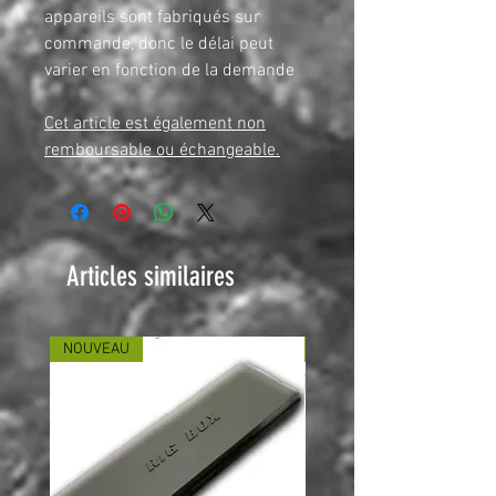
appareils sont fabriqués sur
commande, donc le délai peut
varier en fonction de la demande
Cet article est également non
remboursable ou échangeable.
Articles similaires
NOUVEAU
NOUVEAU