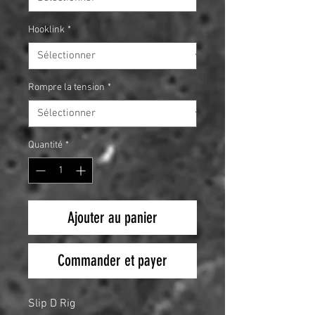
Hooklink
*
Rompre la tension
*
Quantité
*
Ajouter au panier
Commander et payer
Slip D Rig