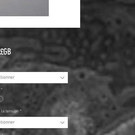
Prix
 £GB
ctionner
*
la tension
*
ctionner