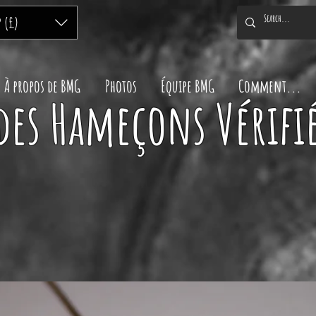
P (£)
À propos de BMG
Photos
Équipe BMG
Comment...
des Hameçons Vérifié