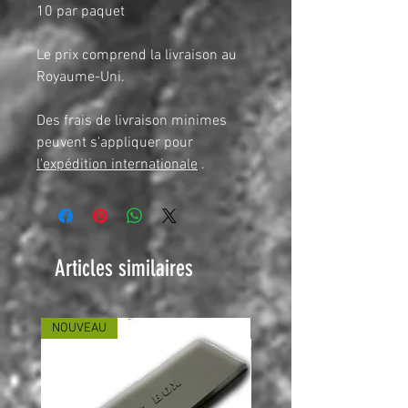
10 par paquet
Le prix comprend la livraison au
Royaume-Uni.
Des frais de livraison minimes
peuvent s'appliquer pour
l'expédition internationale
.
Articles similaires
NOUVEAU
NOUVEAU