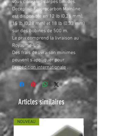
vous ciblez les carpes timides.
Deceptive Fluorocarbon Mainline
est disponible en 12 lb (0,26 mm),
15 lb (0,28 mm) et 18 lb (0,33 mm)
sur des bobines de 500 m.
Le prix comprend la livraison au
Royaume-Uni.
Des frais de livraison minimes
peuvent s'appliquer pour
l'expédition internationale
.
Articles similaires
NOUVEAU
NOUVEAU