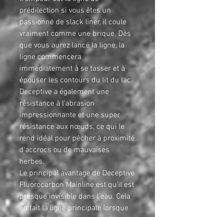
prédilection si vous êtes un
passionné de slack liner, il coule
vraiment comme une brique. Dès
que vous aurez lancé la ligne, la
ligne commencera
immédiatement à se tasser et à
épouser les contours du lit du lac.
Deceptive a également une
résistance à l'abrasion
impressionnante et une super
résistance aux nœuds, ce qui le
rend idéal pour pêcher à proximité
d'accrocs ou de mauvaises
herbes.
Le principal avantage de Deceptive
Fluorocarbon Mainline est qu'il est
presque invisible dans l'eau. Cela
en fait la ligne principale lorsque