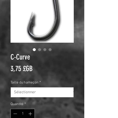
C-Curve
Prix
3,75 £GB
Taille du hameçon
*
Quantité
*